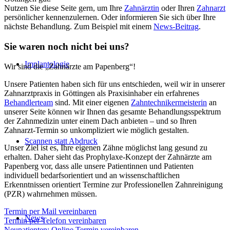
Nutzen Sie diese Seite gern, um Ihre
Zahnärztin
oder Ihren
Zahnarzt
persönlicher kennenzulernen. Oder informieren Sie sich über Ihre
nächste Behandlung. Zum Beispiel mit einem
News-Beitrag
.
Sie waren noch nicht bei uns?
Implantologie
Wir sind die „Zahnärzte am Papenberg“!
Unsere Patienten haben sich für uns entschieden, weil wir in unserer
Zahnarztpraxis in Göttingen als Praxisinhaber ein erfahrenes
Behandlerteam
sind. Mit einer eigenen
Zahntechnikermeisterin
an
unserer Seite können wir Ihnen das gesamte Behandlungsspektrum
der Zahnmedizin unter einem Dach anbieten – und so Ihren
Zahnarzt-Termin so unkompliziert wie möglich gestalten.
Scannen statt Abdruck
Unser Ziel ist es, Ihre eigenen Zähne möglichst lang gesund zu
erhalten. Daher sieht das Prophylaxe-Konzept der Zahnärzte am
Papenberg vor, dass alle unsere Patientinnen und Patienten
individuell bedarfsorientiert und an wissenschaftlichen
Erkenntnissen orientiert Termine zur Professionellen Zahnreinigung
(PZR) wahrnehmen müssen.
Termin per Mail vereinbaren
News
Termin per Telefon vereinbaren
Neupatienten: Online Termin vereinbaren